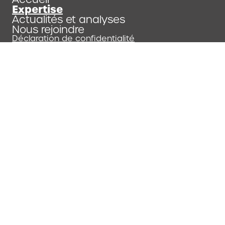
Expertise
Actualités et analyses
Nous rejoindre
Déclaration de confidentialité
Coordonnées de l’entreprise et conditions
d’utilisation du site web
Copyright 2026
Weber Shandwick.
All Rights Reserved.
Continuez à faire défiler pour découvrir un
autre secteur